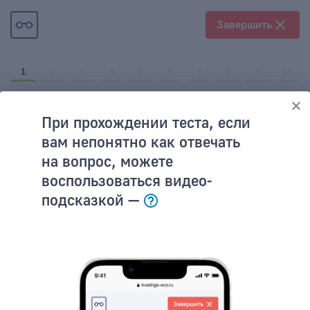
Завершить
1
2
3
4
5
6
7
8
9
10
Вопрос
1
из
10
При прохождении теста, если
Какова правильная
вам непонятно как отвечать
последовательность жизненного
на
вопрос, можете
цикла товара? Выберите
воспользоваться видео-
правильный ответ.
подсказкой —
зрелость, внедрение, рост, спад
внедрение, рост, зрелость, спад