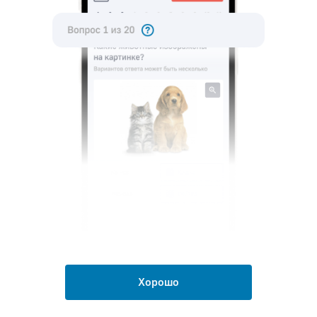
внедрение, зрелость, рост, спад
рост, зрелость, внедрение, спад
рост, зрелость, выведение, спад
Не показывать мне подсказки в дальнейшем, я сам
посмотрю при необходимости.
Пропустить
Ответить
Хорошо
Попробовать самому